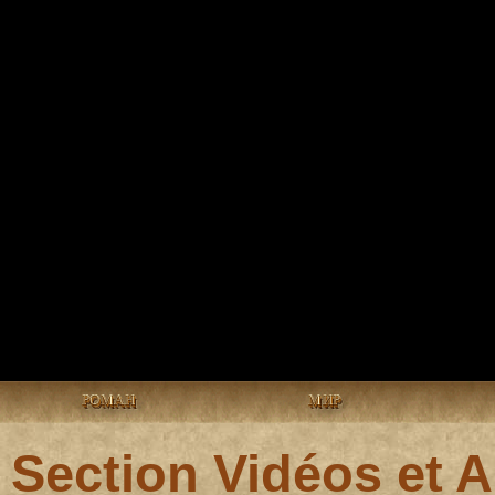
РОМАН
МИР
Section Vidéos et 