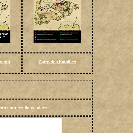
ments
Carte des batailles
os sur les lieux, villes...